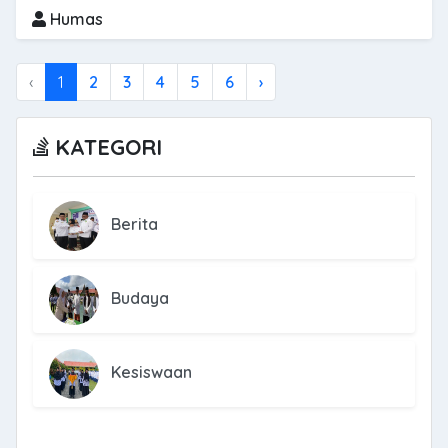
Humas
‹
1
2
3
4
5
6
›
KATEGORI
Berita
Budaya
Kesiswaan