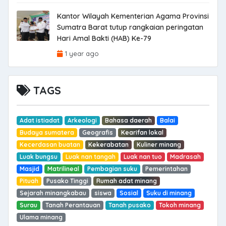
Kantor Wilayah Kementerian Agama Provinsi
Sumatra Barat tutup rangkaian peringatan
Hari Amal Bakti (HAB) Ke-79
1 year ago
TAGS
Adat istiadat
Arkeologi
Bahasa daerah
Balai
Budaya sumatera
Geografis
Kearifan lokal
Kecerdasan buatan
Kekerabatan
Kuliner minang
Luak bungsu
Luak nan tangah
Luak nan tuo
Madrasah
Masjid
Matrilineal
Pembagian suku
Pemerintahan
Pituah
Pusako Tinggi
Rumah adat minang
Sejarah minangkabau
siswa
Sosial
Suku di minang
Surau
Tanah Perantauan
Tanah pusako
Tokoh minang
Ulama minang