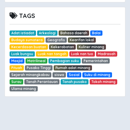
TAGS
Adat istiadat
Arkeologi
Bahasa daerah
Balai
Budaya sumatera
Geografis
Kearifan lokal
Kecerdasan buatan
Kekerabatan
Kuliner minang
Luak bungsu
Luak nan tangah
Luak nan tuo
Madrasah
Masjid
Matrilineal
Pembagian suku
Pemerintahan
Pituah
Pusako Tinggi
Rumah adat minang
Sejarah minangkabau
siswa
Sosial
Suku di minang
Surau
Tanah Perantauan
Tanah pusako
Tokoh minang
Ulama minang