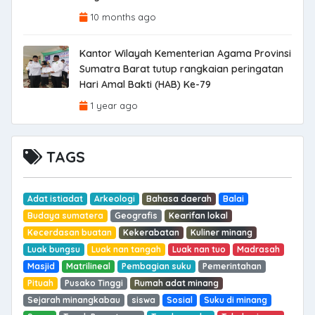
10 months ago
Kantor Wilayah Kementerian Agama Provinsi
Sumatra Barat tutup rangkaian peringatan
Hari Amal Bakti (HAB) Ke-79
1 year ago
TAGS
Adat istiadat
Arkeologi
Bahasa daerah
Balai
Budaya sumatera
Geografis
Kearifan lokal
Kecerdasan buatan
Kekerabatan
Kuliner minang
Luak bungsu
Luak nan tangah
Luak nan tuo
Madrasah
Masjid
Matrilineal
Pembagian suku
Pemerintahan
Pituah
Pusako Tinggi
Rumah adat minang
Sejarah minangkabau
siswa
Sosial
Suku di minang