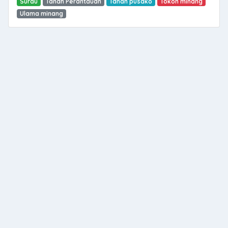
Surau
Tanah Perantauan
Tanah pusako
Tokoh minang
Ulama minang