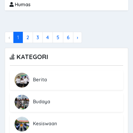
Humas
‹
1
2
3
4
5
6
›
KATEGORI
Berita
Budaya
Kesiswaan