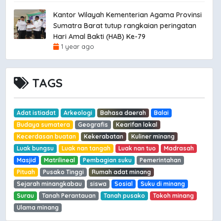
Kantor Wilayah Kementerian Agama Provinsi
Sumatra Barat tutup rangkaian peringatan
Hari Amal Bakti (HAB) Ke-79
1 year ago
TAGS
Adat istiadat
Arkeologi
Bahasa daerah
Balai
Budaya sumatera
Geografis
Kearifan lokal
Kecerdasan buatan
Kekerabatan
Kuliner minang
Luak bungsu
Luak nan tangah
Luak nan tuo
Madrasah
Masjid
Matrilineal
Pembagian suku
Pemerintahan
Pituah
Pusako Tinggi
Rumah adat minang
Sejarah minangkabau
siswa
Sosial
Suku di minang
Surau
Tanah Perantauan
Tanah pusako
Tokoh minang
Ulama minang