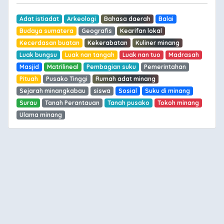
Adat istiadat
Arkeologi
Bahasa daerah
Balai
Budaya sumatera
Geografis
Kearifan lokal
Kecerdasan buatan
Kekerabatan
Kuliner minang
Luak bungsu
Luak nan tangah
Luak nan tuo
Madrasah
Masjid
Matrilineal
Pembagian suku
Pemerintahan
Pituah
Pusako Tinggi
Rumah adat minang
Sejarah minangkabau
siswa
Sosial
Suku di minang
Surau
Tanah Perantauan
Tanah pusako
Tokoh minang
Ulama minang